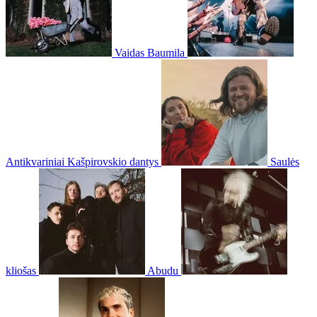
Vaidas Baumila
Antikvariniai Kašpirovskio dantys
Saulės
kliošas
Abudu