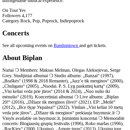
unforgettable musical experience.
On Tour
Yes
Followers
4,177
Category
Rock, Pop, Poprock, Indiepoprock
Concerts
See all upcoming events on
Bandsintown
and get tickets.
About Biplan
Nariai ❍ Members: Maksas Melman, Olegas Aleksejevas, Serge
Grey. Studijiniai albumai ❍ Studio albums: „Banzai“ (1997),
„Braškės“ (1998 & 2018 Remaster), „Jazz’e tik merginos“ (2000),
„Chuligans“ (2005), „Nuodai. P. S. Lyg paskutinį kartą“ (2009),
„Visi keliai veda prie jūros“ (2014 & 2024), „Nuo nulio iki
mėnulio“ (2019). Koncertiniai albumai ❍ Live albums: „Biplan
20!“ (2016), „Džiaze tik merginos (live)“ (2021). EP: „Meilė“
(2012), „Все буде Україна!“ (2022). Vinilais „Visi keliai 10 metų
veda prie jūros“, „Džiaze tik merginos“ prekiauja buymusic.lt ❍
Vinyls available on buymusic.lt. Įsimintini koncertai ❍ Memorable
concerts: Blogiausių grupių festivalis (1996), Roko maršas (1996),
„RocKiev“ (2000, Ukraina), „Amore turas“ (2013), Ukraina tour