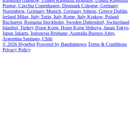
Kingdom
Glasgow, United Kingdom
Brighton, United Kingdom
Prague, Czechia
Copenhagen, Denmark
Cologne, Germany
Nuremberg, Germany
Munich, Germany
Athens, Greece
Dublin,
Ireland
Milan, Italy
Turin, Italy
Rome, Italy
Krakow, Poland
Bucharest, Romania
Stockholm, Sweden
Dubendorf, Switzerland
Istanbul, Turkey
Hong Kong, Hong Kong
Shibuya, Japan
Tokyo,
Japan
Jakarta, Indonesia
Brisbane, Australia
Buenos Aires,
Argentina
Santiago, Chile
© 2026 Hypebot
Powered by Bandsintown
Terms & Conditions
Privacy Policy