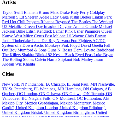
Artists
Taylor Swift
Eminem
Bruno Mars
Drake
Katy Perry
Coldplay
Maroon 5
Ed Sheeran
Adele
Lady Gaga
Justin Bieber
Linkin Park
Red Hot Chili Peppers
Rihanna
Beyoncé
The Beatles
The Weeknd
U2
Metallica
Green Day
Imagine Dragons
Ariana Grande
Michael
Jackson
Billie Eilish
Kendrick Lamar
P!nk
Usher
Paramore
Queen
Kanye West
Miley Cyrus
Post Malone
Lil Wayne
Chris Brown
Justin Timberlake
Lana Del Rey
Nirvana
Foo Fighters
AC/DC
System of a Down
Arctic Monkeys
Pink Floyd
David Guetta
Fall
Out Boy
Mumford & Sons
Guns N' Roses
Demi Lovato
Radiohead
The Killers
Shakira
Blink-182
Kesha
Black Eyed Peas
Luke Bryan
The Rolling Stones
Calvin Harris
Slipknot
Bob Marley
Jason
Aldean
Wiz Khalifa
Cities
New York, NY
Indianola, IA
Chicago, IL
Saint Paul, MN
Nashville,
TN
St. Petersburg, FL
Winnipeg, MB
Hamilton, ON
Calgary, AB
Quebec, QC
London, ON
Oshawa, ON
Ottawa, ON
Toronto, ON
Vancouver, BC
Niagara Falls, ON
Montreal, QC
Edmonton, AB
Mexico City, Mexico
Guadalajara, Mexico
Monterrey, Mexico
Cardiff, United Kingdom
London, United Kingdom
Edinburgh,
United Kingdom
Bristol, United Kingdom
Birmingham, United