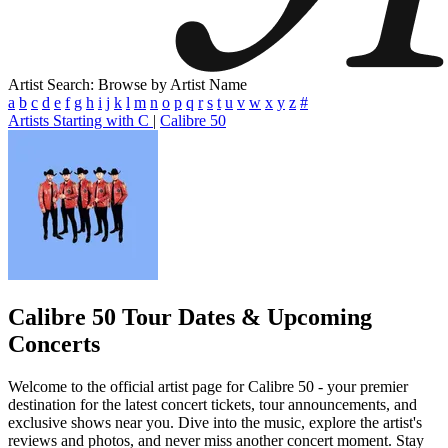
Artist Search: Browse by Artist Name
a
b
c
d
e
f
g
h
i
j
k
l
m
n
o
p
q
r
s
t
u
v
w
x
y
z
#
Artists Starting with C
|
Calibre 50
Calibre 50
Tour Dates & Upcoming
Concerts
Welcome to the official artist page for Calibre 50 - your premier
destination for the latest concert tickets, tour announcements, and
exclusive shows near you. Dive into the music, explore the artist's
reviews and photos, and never miss another concert moment. Stay