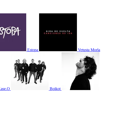
Estopa
Vetusta Morla
ase.O
Boikot