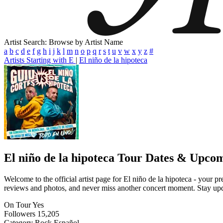
Artist Search: Browse by Artist Name
a
b
c
d
e
f
g
h
i
j
k
l
m
n
o
p
q
r
s
t
u
v
w
x
y
z
#
Artists Starting with E
|
El niño de la hipoteca
El niño de la hipoteca
Tour Dates & Upcom
Welcome to the official artist page for El niño de la hipoteca - your p
reviews and photos, and never miss another concert moment. Stay updat
On Tour
Yes
Followers
15,205
Category
Rock Español