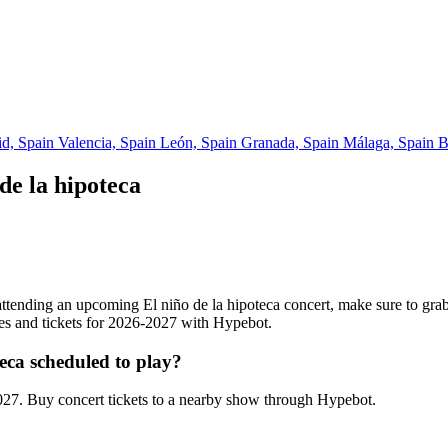
id, Spain
Valencia, Spain
León, Spain
Granada, Spain
Málaga, Spain
B
de la hipoteca
in attending an upcoming El niño de la hipoteca concert, make sure to gra
ates and tickets for 2026-2027 with Hypebot.
eca scheduled to play?
027. Buy concert tickets to a nearby show through Hypebot.