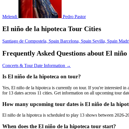
Melendi
Pedro Pastor
El niño de la hipoteca Tour Cities
Santiago de Compostela, Spain
Barcelona, Spain
Sevilla, Spain
Madr
Frequently Asked Questions about El niño 
Concerts & Tour Date Information →
Is El niño de la hipoteca on tour?
Yes, El niño de la hipoteca is currently on tour. If you're interested 
for 13 dates across 11 cities. Get information on all upcoming tour d
How many upcoming tour dates is El niño de la hipot
El niño de la hipoteca is scheduled to play 13 shows between 2026-2
When does the El niño de la hipoteca tour start?