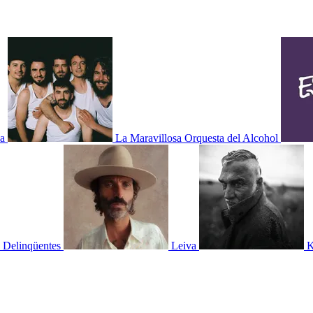
na
La Maravillosa Orquesta del Alcohol
 Delinqüentes
Leiva
K