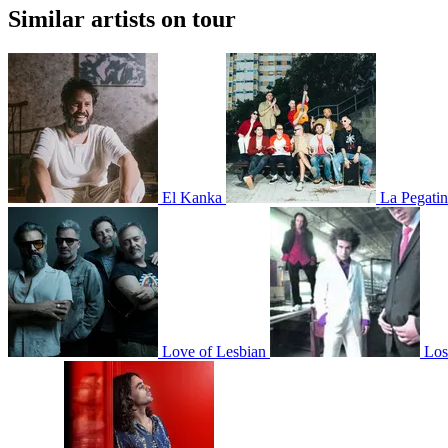
Similar artists on tour
El Kanka
La Pegati
Love of Lesbian
Los