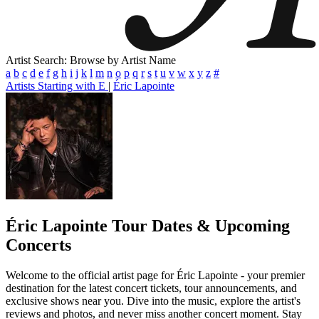
Artist Search: Browse by Artist Name
a
b
c
d
e
f
g
h
i
j
k
l
m
n
o
p
q
r
s
t
u
v
w
x
y
z
#
Artists Starting with E
|
Éric Lapointe
Éric Lapointe
Tour Dates & Upcoming
Concerts
Welcome to the official artist page for Éric Lapointe - your premier
destination for the latest concert tickets, tour announcements, and
exclusive shows near you. Dive into the music, explore the artist's
reviews and photos, and never miss another concert moment. Stay