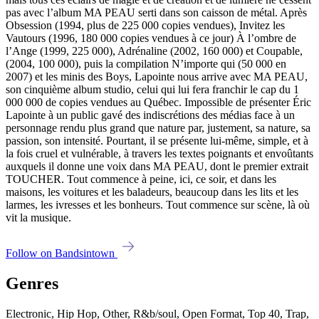
pas avec l’album MA PEAU serti dans son caisson de métal. Après
Obsession (1994, plus de 225 000 copies vendues), Invitez les
Vautours (1996, 180 000 copies vendues à ce jour) À l’ombre de
l’Ange (1999, 225 000), Adrénaline (2002, 160 000) et Coupable,
(2004, 100 000), puis la compilation N’importe qui (50 000 en
2007) et les minis des Boys, Lapointe nous arrive avec MA PEAU,
son cinquième album studio, celui qui lui fera franchir le cap du 1
000 000 de copies vendues au Québec. Impossible de présenter Éric
Lapointe à un public gavé des indiscrétions des médias face à un
personnage rendu plus grand que nature par, justement, sa nature, sa
passion, son intensité. Pourtant, il se présente lui-même, simple, et à
la fois cruel et vulnérable, à travers les textes poignants et envoûtants
auxquels il donne une voix dans MA PEAU, dont le premier extrait
TOUCHER. Tout commence à peine, ici, ce soir, et dans les
maisons, les voitures et les baladeurs, beaucoup dans les lits et les
larmes, les ivresses et les bonheurs. Tout commence sur scène, là où
vit la musique.
Follow on Bandsintown
Genres
Electronic, Hip Hop, Other, R&b/soul, Open Format, Top 40, Trap,