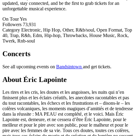
updated, stay connected, and be the first to grab tickets for an
unforgettable musical experience.
On Tour
Yes
Followers
73,931
Category
Electronic, Hip Hop, Other, R&b/soul, Open Format, Top
40, Trap, R&b, Edm, Hip-hop, Throwbacks, House Music, Rock,
Twerk, Rnb-soul
Concerts
See all upcoming events on
Bandsintown
and get tickets.
About Éric Lapointe
Les rires et les cris, les doutes et les angoisses, les nuits qui n’en
finissent plus et les éclairs créatifs, les anecdotes racontables et pas
du tout racontables, les échecs et les frustrations et – disons-le – les
colères volcaniques, les moments magiques d’amitiés et de tendresse
dans la réussite : MA PEAU est complété, et le voici. Mais Éric
Lapointe est, demeure, et ne cessera d’être Éric Lapointe, pour le
meilleur et pour le pire avec son public, pour le malheur et pour le
pire avec les femmes de sa vie. Tous ces doutes, toutes ces colères,
mais tous ces éclairs de magie et de création et de lumière ne cessent