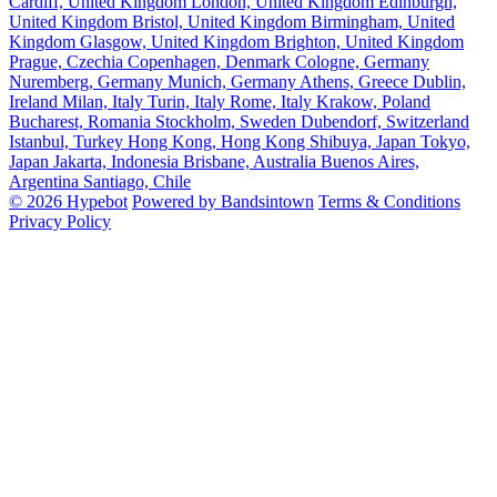
Cardiff, United Kingdom
London, United Kingdom
Edinburgh,
United Kingdom
Bristol, United Kingdom
Birmingham, United
Kingdom
Glasgow, United Kingdom
Brighton, United Kingdom
Prague, Czechia
Copenhagen, Denmark
Cologne, Germany
Nuremberg, Germany
Munich, Germany
Athens, Greece
Dublin,
Ireland
Milan, Italy
Turin, Italy
Rome, Italy
Krakow, Poland
Bucharest, Romania
Stockholm, Sweden
Dubendorf, Switzerland
Istanbul, Turkey
Hong Kong, Hong Kong
Shibuya, Japan
Tokyo,
Japan
Jakarta, Indonesia
Brisbane, Australia
Buenos Aires,
Argentina
Santiago, Chile
© 2026 Hypebot
Powered by Bandsintown
Terms & Conditions
Privacy Policy