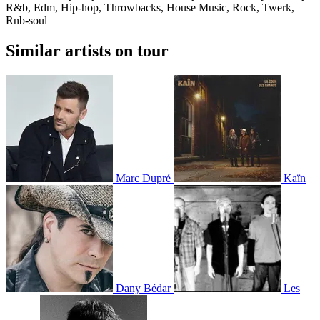
R&b, Edm, Hip-hop, Throwbacks, House Music, Rock, Twerk,
Rnb-soul
Similar artists on tour
Marc Dupré
Kaïn
Dany Bédar
Les