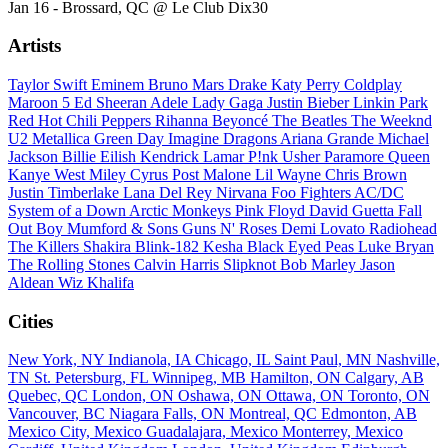
Jan 16 - Brossard, QC @ Le Club Dix30
Artists
Taylor Swift
Eminem
Bruno Mars
Drake
Katy Perry
Coldplay
Maroon 5
Ed Sheeran
Adele
Lady Gaga
Justin Bieber
Linkin Park
Red Hot Chili Peppers
Rihanna
Beyoncé
The Beatles
The Weeknd
U2
Metallica
Green Day
Imagine Dragons
Ariana Grande
Michael
Jackson
Billie Eilish
Kendrick Lamar
P!nk
Usher
Paramore
Queen
Kanye West
Miley Cyrus
Post Malone
Lil Wayne
Chris Brown
Justin Timberlake
Lana Del Rey
Nirvana
Foo Fighters
AC/DC
System of a Down
Arctic Monkeys
Pink Floyd
David Guetta
Fall
Out Boy
Mumford & Sons
Guns N' Roses
Demi Lovato
Radiohead
The Killers
Shakira
Blink-182
Kesha
Black Eyed Peas
Luke Bryan
The Rolling Stones
Calvin Harris
Slipknot
Bob Marley
Jason
Aldean
Wiz Khalifa
Cities
New York, NY
Indianola, IA
Chicago, IL
Saint Paul, MN
Nashville,
TN
St. Petersburg, FL
Winnipeg, MB
Hamilton, ON
Calgary, AB
Quebec, QC
London, ON
Oshawa, ON
Ottawa, ON
Toronto, ON
Vancouver, BC
Niagara Falls, ON
Montreal, QC
Edmonton, AB
Mexico City, Mexico
Guadalajara, Mexico
Monterrey, Mexico