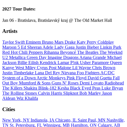
2027 Tour Dates:
Jan 06 - Bratislava, Bratislavský kraj @ The Old Market Hall
Artists
Taylor Swift
Eminem
Bruno Mars
Drake
Katy Perry
Coldplay
Maroon 5
Ed Sheeran
Adele
Lady Gaga
Justin Bieber
Linkin Park
Red Hot Chili Peppers
Rihanna
Beyoncé
The Beatles
The Weeknd
U2
Metallica
Green Day
Imagine Dragons
Ariana Grande
Michael
Jackson
Billie Eilish
Kendrick Lamar
P!nk
Usher
Paramore
Queen
Kanye West
Miley Cyrus
Post Malone
Lil Wayne
Chris Brown
Justin Timberlake
Lana Del Rey
Nirvana
Foo Fighters
AC/DC
System of a Down
Arctic Monkeys
Pink Floyd
David Guetta
Fall
Out Boy
Mumford & Sons
Guns N' Roses
Demi Lovato
Radiohead
The Killers
Shakira
Blink-182
Kesha
Black Eyed Peas
Luke Bryan
The Rolling Stones
Calvin Harris
Slipknot
Bob Marley
Jason
Aldean
Wiz Khalifa
Cities
New York, NY
Indianola, IA
Chicago, IL
Saint Paul, MN
Nashville,
TN
St. Petersburg, FL
Winnipeg, MB
Hamilton, ON
Calgary, AB