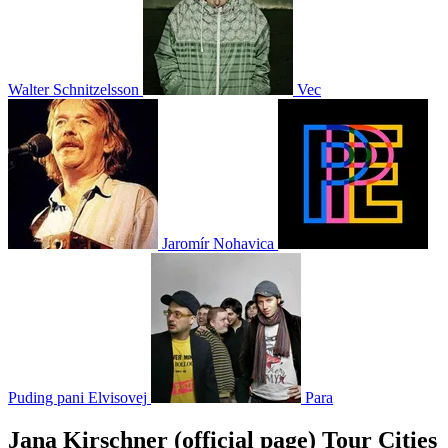
Walter Schnitzelsson
Vec
Jaromír Nohavica
Puding pani Elvisovej
Para
Jana Kirschner (official page) Tour Cities