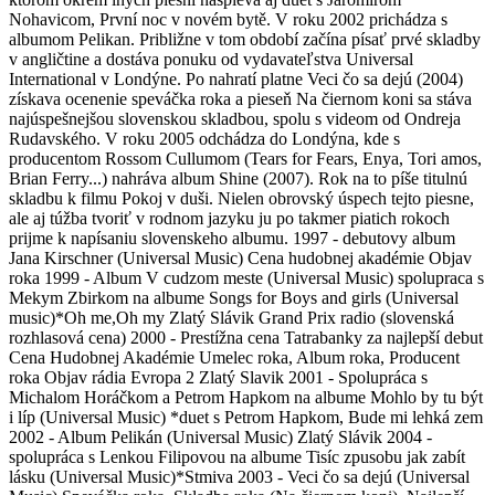
Nohavicom, První noc v novém bytě. V roku 2002 prichádza s
albumom Pelikan. Približne v tom období začína písať prvé skladby
v angličtine a dostáva ponuku od vydavateľstva Universal
International v Londýne. Po nahratí platne Veci čo sa dejú (2004)
získava ocenenie speváčka roka a pieseň Na čiernom koni sa stáva
najúspešnejšou slovenskou skladbou, spolu s videom od Ondreja
Rudavského. V roku 2005 odchádza do Londýna, kde s
producentom Rossom Cullumom (Tears for Fears, Enya, Tori amos,
Brian Ferry...) nahráva album Shine (2007). Rok na to píše titulnú
skladbu k filmu Pokoj v duši. Nielen obrovský úspech tejto piesne,
ale aj túžba tvoriť v rodnom jazyku ju po takmer piatich rokoch
prijme k napísaniu slovenskeho albumu. 1997 - debutovy album
Jana Kirschner (Universal Music) Cena hudobnej akadémie Objav
roka 1999 - Album V cudzom meste (Universal Music) spolupraca s
Mekym Zbirkom na albume Songs for Boys and girls (Universal
music)*Oh me,Oh my Zlatý Slávik Grand Prix radio (slovenská
rozhlasová cena) 2000 - Prestížna cena Tatrabanky za najlepší debut
Cena Hudobnej Akadémie Umelec roka, Album roka, Producent
roka Objav rádia Evropa 2 Zlatý Slavik 2001 - Spolupráca s
Michalom Horáčkom a Petrom Hapkom na albume Mohlo by tu být
i líp (Universal Music) *duet s Petrom Hapkom, Bude mi lehká zem
2002 - Album Pelikán (Universal Music) Zlatý Slávik 2004 -
spolupráca s Lenkou Filipovou na albume Tisíc zpusobu jak zabít
lásku (Universal Music)*Stmiva 2003 - Veci čo sa dejú (Universal