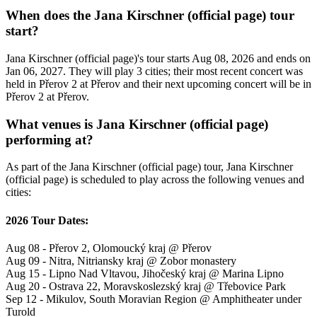
When does the Jana Kirschner (official page) tour
start?
Jana Kirschner (official page)'s tour starts Aug 08, 2026 and ends on
Jan 06, 2027. They will play 3 cities; their most recent concert was
held in Přerov 2 at Přerov and their next upcoming concert will be in
Přerov 2 at Přerov.
What venues is Jana Kirschner (official page)
performing at?
As part of the Jana Kirschner (official page) tour, Jana Kirschner
(official page) is scheduled to play across the following venues and
cities:
2026 Tour Dates:
Aug 08 - Přerov 2, Olomoucký kraj @ Přerov
Aug 09 - Nitra, Nitriansky kraj @ Zobor monastery
Aug 15 - Lipno Nad Vltavou, Jihočeský kraj @ Marina Lipno
Aug 20 - Ostrava 22, Moravskoslezský kraj @ Třebovice Park
Sep 12 - Mikulov, South Moravian Region @ Amphitheater under
Turold