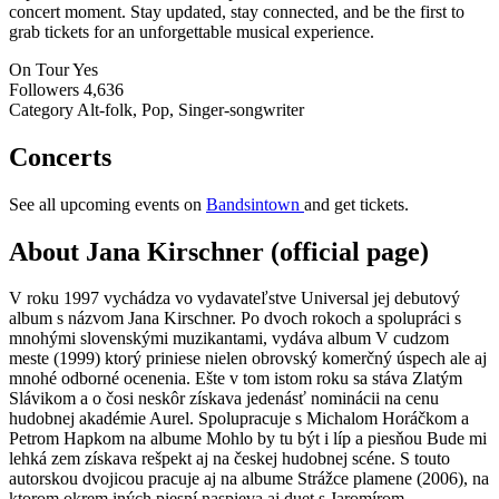
concert moment. Stay updated, stay connected, and be the first to
grab tickets for an unforgettable musical experience.
On Tour
Yes
Followers
4,636
Category
Alt-folk, Pop, Singer-songwriter
Concerts
See all upcoming events on
Bandsintown
and get tickets.
About Jana Kirschner (official page)
V roku 1997 vychádza vo vydavateľstve Universal jej debutový
album s názvom Jana Kirschner. Po dvoch rokoch a spolupráci s
mnohými slovenskými muzikantami, vydáva album V cudzom
meste (1999) ktorý priniese nielen obrovský komerčný úspech ale aj
mnohé odborné ocenenia. Ešte v tom istom roku sa stáva Zlatým
Slávikom a o čosi neskôr získava jedenásť nominácii na cenu
hudobnej akadémie Aurel. Spolupracuje s Michalom Horáčkom a
Petrom Hapkom na albume Mohlo by tu být i líp a piesňou Bude mi
lehká zem získava rešpekt aj na českej hudobnej scéne. S touto
autorskou dvojicou pracuje aj na albume Strážce plamene (2006), na
ktorom okrem iných piesní naspieva aj duet s Jaromírom