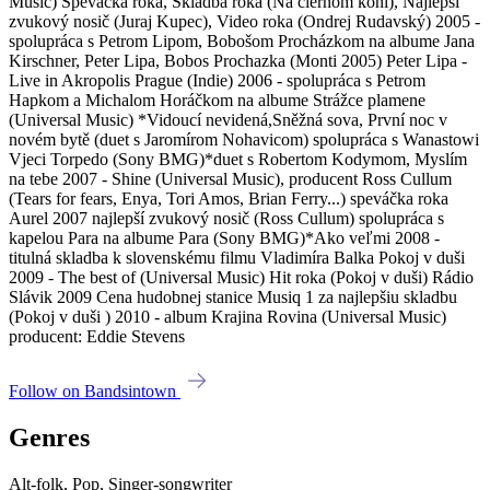
Music) Speváčka roka, Skladba roka (Na čiernom koni), Najlepší
zvukový nosič (Juraj Kupec), Video roka (Ondrej Rudavský) 2005 -
spolupráca s Petrom Lipom, Bobošom Procházkom na albume Jana
Kirschner, Peter Lipa, Bobos Prochazka (Monti 2005) Peter Lipa -
Live in Akropolis Prague (Indie) 2006 - spolupráca s Petrom
Hapkom a Michalom Horáčkom na albume Strážce plamene
(Universal Music) *Vidoucí nevidená,Sněžná sova, První noc v
novém bytě (duet s Jaromírom Nohavicom) spolupráca s Wanastowi
Vjeci Torpedo (Sony BMG)*duet s Robertom Kodymom, Myslím
na tebe 2007 - Shine (Universal Music), producent Ross Cullum
(Tears for fears, Enya, Tori Amos, Brian Ferry...) speváčka roka
Aurel 2007 najlepší zvukový nosič (Ross Cullum) spolupráca s
kapelou Para na albume Para (Sony BMG)*Ako veľmi 2008 -
titulná skladba k slovenskému filmu Vladimíra Balka Pokoj v duši
2009 - The best of (Universal Music) Hit roka (Pokoj v duši) Rádio
Slávik 2009 Cena hudobnej stanice Musiq 1 za najlepšiu skladbu
(Pokoj v duši ) 2010 - album Krajina Rovina (Universal Music)
producent: Eddie Stevens
Follow on Bandsintown
Genres
Alt-folk, Pop, Singer-songwriter