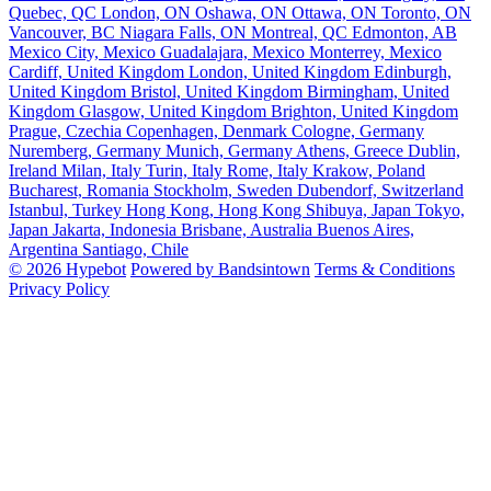
Quebec, QC
London, ON
Oshawa, ON
Ottawa, ON
Toronto, ON
Vancouver, BC
Niagara Falls, ON
Montreal, QC
Edmonton, AB
Mexico City, Mexico
Guadalajara, Mexico
Monterrey, Mexico
Cardiff, United Kingdom
London, United Kingdom
Edinburgh,
United Kingdom
Bristol, United Kingdom
Birmingham, United
Kingdom
Glasgow, United Kingdom
Brighton, United Kingdom
Prague, Czechia
Copenhagen, Denmark
Cologne, Germany
Nuremberg, Germany
Munich, Germany
Athens, Greece
Dublin,
Ireland
Milan, Italy
Turin, Italy
Rome, Italy
Krakow, Poland
Bucharest, Romania
Stockholm, Sweden
Dubendorf, Switzerland
Istanbul, Turkey
Hong Kong, Hong Kong
Shibuya, Japan
Tokyo,
Japan
Jakarta, Indonesia
Brisbane, Australia
Buenos Aires,
Argentina
Santiago, Chile
© 2026 Hypebot
Powered by Bandsintown
Terms & Conditions
Privacy Policy