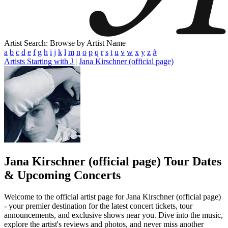
Artist Search: Browse by Artist Name
a
b
c
d
e
f
g
h
i
j
k
l
m
n
o
p
q
r
s
t
u
v
w
x
y
z
#
Artists Starting with J
|
Jana Kirschner (official page)
Jana Kirschner (official page)
Tour Dates
& Upcoming Concerts
Welcome to the official artist page for Jana Kirschner (official page)
- your premier destination for the latest concert tickets, tour
announcements, and exclusive shows near you. Dive into the music,
explore the artist's reviews and photos, and never miss another