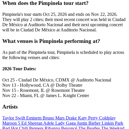
When does the Pimpinela tour start?
Pimpinela's tour starts Oct 25, 2026 and ends on Nov 22, 2026.
They will play 2 cities; their most recent concert was held in Ciudad
De México at Auditorio Nacional and their next upcoming concert
will be in Ciudad De México at Auditorio Nacional.
What venues is Pimpinela performing at?
As part of the Pimpinela tour, Pimpinela is scheduled to play across
the following venues and cities:
2026 Tour Dates:
Oct 25 - Ciudad De México, CDMX @ Auditorio Nacional
Nov 13 - Hollywood, CA @ Dolby Theatre
Nov 15 - Rosemont, IL @ Rosemont Theatre
Nov 22 - Miami, FL @ James L. Knight Center
Artists
Taylor Swift
Eminem
Bruno Mars
Drake
Katy Perry
Coldplay
Maroon 5
Ed Sheeran
Adele
Lady Gaga
Justin Bieber
Linkin Park
Red Hot Chili Peppers
Rihanna
Beyoncé
The Beatles
The Weeknd