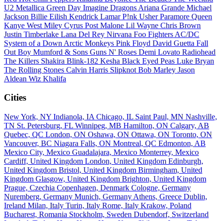
U2
Metallica
Green Day
Imagine Dragons
Ariana Grande
Michael
Jackson
Billie Eilish
Kendrick Lamar
P!nk
Usher
Paramore
Queen
Kanye West
Miley Cyrus
Post Malone
Lil Wayne
Chris Brown
Justin Timberlake
Lana Del Rey
Nirvana
Foo Fighters
AC/DC
System of a Down
Arctic Monkeys
Pink Floyd
David Guetta
Fall
Out Boy
Mumford & Sons
Guns N' Roses
Demi Lovato
Radiohead
The Killers
Shakira
Blink-182
Kesha
Black Eyed Peas
Luke Bryan
The Rolling Stones
Calvin Harris
Slipknot
Bob Marley
Jason
Aldean
Wiz Khalifa
Cities
New York, NY
Indianola, IA
Chicago, IL
Saint Paul, MN
Nashville,
TN
St. Petersburg, FL
Winnipeg, MB
Hamilton, ON
Calgary, AB
Quebec, QC
London, ON
Oshawa, ON
Ottawa, ON
Toronto, ON
Vancouver, BC
Niagara Falls, ON
Montreal, QC
Edmonton, AB
Mexico City, Mexico
Guadalajara, Mexico
Monterrey, Mexico
Cardiff, United Kingdom
London, United Kingdom
Edinburgh,
United Kingdom
Bristol, United Kingdom
Birmingham, United
Kingdom
Glasgow, United Kingdom
Brighton, United Kingdom
Prague, Czechia
Copenhagen, Denmark
Cologne, Germany
Nuremberg, Germany
Munich, Germany
Athens, Greece
Dublin,
Ireland
Milan, Italy
Turin, Italy
Rome, Italy
Krakow, Poland
Bucharest, Romania
Stockholm, Sweden
Dubendorf, Switzerland