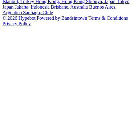
Istanbul, Turkey
Hong Kong, Hong Kong
Shibuya, Japan
Tokyo,
Japan
Jakarta, Indonesia
Brisbane, Australia
Buenos Aires,
Argentina
Santiago, Chile
© 2026 Hypebot
Powered by Bandsintown
Terms & Conditions
Privacy Policy