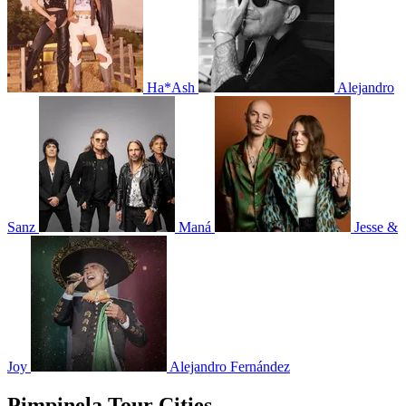
Ha*Ash
Alejandro
Sanz
Maná
Jesse &
Joy
Alejandro Fernández
Pimpinela Tour Cities