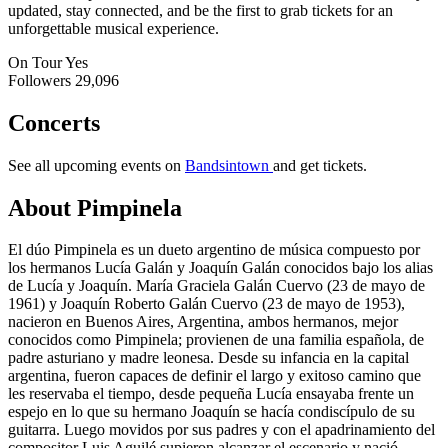
updated, stay connected, and be the first to grab tickets for an
unforgettable musical experience.
On Tour
Yes
Followers
29,096
Concerts
See all upcoming events on
Bandsintown
and get tickets.
About Pimpinela
El dúo Pimpinela es un dueto argentino de música compuesto por
los hermanos Lucía Galán y Joaquín Galán conocidos bajo los alias
de Lucía y Joaquín. María Graciela Galán Cuervo (23 de mayo de
1961) y Joaquín Roberto Galán Cuervo (23 de mayo de 1953),
nacieron en Buenos Aires, Argentina, ambos hermanos, mejor
conocidos como Pimpinela; provienen de una familia española, de
padre asturiano y madre leonesa. Desde su infancia en la capital
argentina, fueron capaces de definir el largo y exitoso camino que
les reservaba el tiempo, desde pequeña Lucía ensayaba frente un
espejo en lo que su hermano Joaquín se hacía condiscípulo de su
guitarra. Luego movidos por sus padres y con el apadrinamiento del
compositor Luis Aguilé supieron alcanzar el escenario y nació