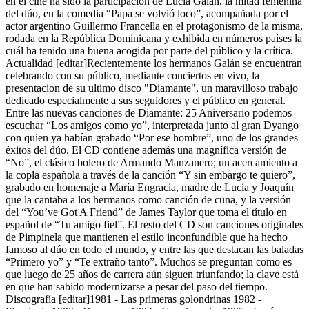
en el cine ha sido la participación de Lucía Galán, la mitad femenina
del dúo, en la comedia “Papa se volvió loco”, acompañada por el
actor argentino Guillermo Francella en el protagonismo de la misma,
rodada en la República Dominicana y exhibida en números países la
cuál ha tenido una buena acogida por parte del público y la crítica.
Actualidad [editar]Recientemente los hermanos Galán se encuentran
celebrando con su público, mediante conciertos en vivo, la
presentacion de su ultimo disco "Diamante", un maravilloso trabajo
dedicado especialmente a sus seguidores y el público en general.
Entre las nuevas canciones de Diamante: 25 Aniversario podemos
escuchar “Los amigos como yo”, interpretada junto al gran Dyango
con quien ya habían grabado “Por ese hombre”, uno de los grandes
éxitos del dúo. El CD contiene además una magnífica versión de
“No”, el clásico bolero de Armando Manzanero; un acercamiento a
la copla española a través de la canción “Y sin embargo te quiero”,
grabado en homenaje a María Engracia, madre de Lucía y Joaquín
que la cantaba a los hermanos como canción de cuna, y la versión
del “You’ve Got A Friend” de James Taylor que toma el título en
español de “Tu amigo fiel”. El resto del CD son canciones originales
de Pimpinela que mantienen el estilo inconfundible que ha hecho
famoso al dúo en todo el mundo, y entre las que destacan las baladas
“Primero yo” y “Te extraño tanto”. Muchos se preguntan como es
que luego de 25 años de carrera aún siguen triunfando; la clave está
en que han sabido modernizarse a pesar del paso del tiempo.
Discografía [editar]1981 - Las primeras golondrinas 1982 -