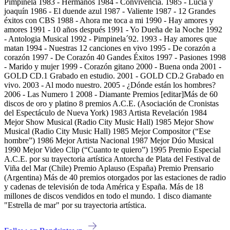
Pimpinela 1983 - Hermanos 1984 - Convivencia. 1985 - Lucía y
joaquín 1986 - El duende azul 1987 - Valiente 1987 - 12 Grandes
éxitos con CBS 1988 - Ahora me toca a mi 1990 - Hay amores y
amores 1991 - 10 años después 1991 - Yo Dueña de la Noche 1992
- Antologia Musical 1992 - Pimpinela´92. 1993 - Hay amores que
matan 1994 - Nuestras 12 canciones en vivo 1995 - De corazón a
corazón 1997 - De Corazón 40 Gandes Éxitos 1997 - Pasiones 1998
- Marido y mujer 1999 - Corazón gitano 2000 - Buena onda 2001 -
GOLD CD.1 Grabado en estudio. 2001 - GOLD CD.2 Grabado en
vivo. 2003 - Al modo nuestro. 2005 - ¿Dónde están los hombres?
2006 - Las Numero 1 2008 - Diamante Premios [editar]Más de 60
discos de oro y platino 8 premios A.C.E. (Asociación de Cronistas
del Espectáculo de Nueva York) 1983 Artista Revelación 1984
Mejor Show Musical (Radio City Music Hall) 1985 Mejor Show
Musical (Radio City Music Hall) 1985 Mejor Compositor (“Ese
hombre”) 1986 Mejor Artista Nacional 1987 Mejor Dúo Musical
1990 Mejor Video Clip (“Cuanto te quiero”) 1995 Premio Especial
A.C.E. por su trayectoria artística Antorcha de Plata del Festival de
Viña del Mar (Chile) Premio Aplauso (España) Premio Prensario
(Argentina) Más de 40 premios otorgados por las estaciones de radio
y cadenas de televisión de toda América y España. Más de 18
millones de discos vendidos en todo el mundo. 1 disco diamante
"Estrella de mar" por su trayectoria artística.