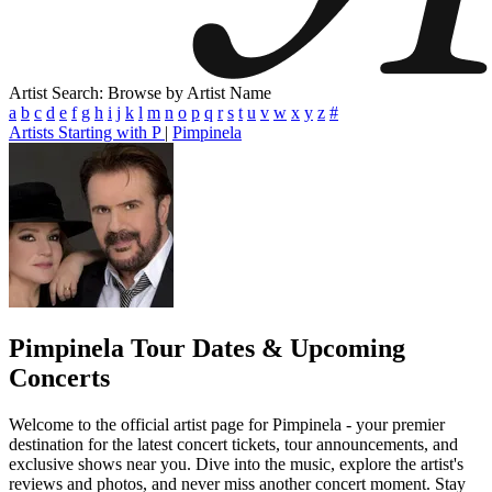
Artist Search: Browse by Artist Name
a
b
c
d
e
f
g
h
i
j
k
l
m
n
o
p
q
r
s
t
u
v
w
x
y
z
#
Artists Starting with P
|
Pimpinela
Pimpinela
Tour Dates & Upcoming
Concerts
Welcome to the official artist page for Pimpinela - your premier
destination for the latest concert tickets, tour announcements, and
exclusive shows near you. Dive into the music, explore the artist's
reviews and photos, and never miss another concert moment. Stay