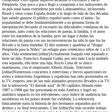
Pimpinela. Que poco a poco llegó a conquistar a los radioyentes de
su país natal hasta extenderse por toda Latinoamérica, incluyendo
Brasil y otros como España donde a lo largo de más de dos décadas
han sabido ganarse el público español tanto como el latino. Su
popularidad se debe fundamentalmente a su genuina forma de
interpretación llevando al escenario las dificultades cotidianas de las
personas, tales como las relaciones de pareja, la familia, y el amor
entre los miembros de la familia; pero sin lugar a dudas las
relaciones de pareja con sus inconveniencias ha sido lo que los ha
llevado a la fama mundial. El dúo sustenta y apadrina al "Hogar
Pimpinela para la Niñez" un refugio para veinticinco niños de 1 a 15
años. Vida sentimental [editar]Actualmente Joaquín está separado y
tiene un hijo, Francisco Joaquín Galán; por otro lado Lucía también
esta separada, ella tiene una hija, Rocío Luna de su único
matrimonio, con el empresario Alberto Hazán. Televisión
[editar]Numerosos conciertos y entrevistas y breves apariciones en
series y telenovelas Argentinas y españolas han sido presentados en
la TV, empero, uno de sus más afamados proyectos llevados a la TV
fue la telenovela “El duende azul” de 90 capítulos filmada entre
1987 y 1988 que fue presentada en toda América y logró un
auténtico impacto en los televidentes, cuyo índice de audiencia fue
asombroso en los países donde fue exhibida. La telenovela
básicamente narra la historia de dos hermanos separados por el
destino y su final reencuentro. Cine [editar]Su más reciente trabajo