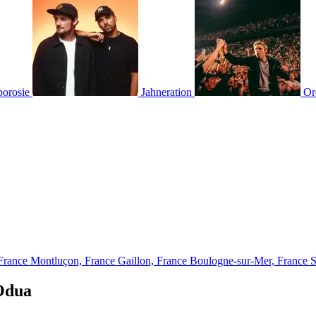
borosie
Jahneration
Or
France
Montluçon, France
Gaillon, France
Boulogne-sur-Mer, France
S
 Odua