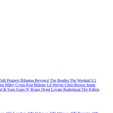
hili Peppers
Rihanna
Beyoncé
The Beatles
The Weeknd
U2
est
Miley Cyrus
Post Malone
Lil Wayne
Chris Brown
Justin
d & Sons
Guns N' Roses
Demi Lovato
Radiohead
The Killers