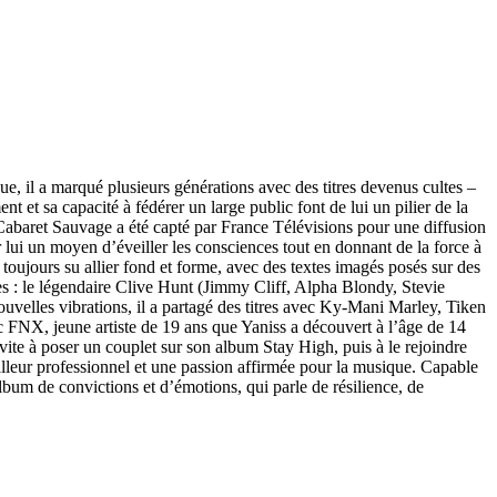
il a marqué plusieurs générations avec des titres devenus cultes –
t sa capacité à fédérer un large public font de lui un pilier de la
Cabaret Sauvage a été capté par France Télévisions pour une diffusion
lui un moyen d’éveiller les consciences tout en donnant de la force à
oujours su allier fond et forme, avec des textes imagés posés sur des
es : le légendaire Clive Hunt (Jimmy Cliff, Alpha Blondy, Stevie
velles vibrations, il a partagé des titres avec Ky-Mani Marley, Tiken
 FNX, jeune artiste de 19 ans que Yaniss a découvert à l’âge de 14
vite à poser un couplet sur son album Stay High, puis à le rejoindre
lleur professionnel et une passion affirmée pour la musique. Capable
lbum de convictions et d’émotions, qui parle de résilience, de