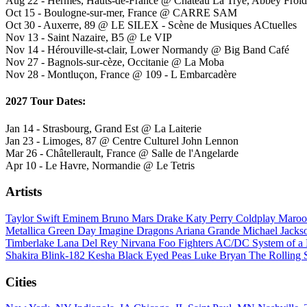
Aug 22 - Hermes, Hauts-de-France @ Chateau La Trye, Abbey Froi
Oct 15 - Boulogne-sur-mer, France @ CARRE SAM
Oct 30 - Auxerre, 89 @ LE SILEX - Scène de Musiques ACtuelles
Nov 13 - Saint Nazaire, B5 @ Le VIP
Nov 14 - Hérouville-st-clair, Lower Normandy @ Big Band Café
Nov 27 - Bagnols-sur-cèze, Occitanie @ La Moba
Nov 28 - Montluçon, France @ 109 - L Embarcadère
2027 Tour Dates:
Jan 14 - Strasbourg, Grand Est @ La Laiterie
Jan 23 - Limoges, 87 @ Centre Culturel John Lennon
Mar 26 - Châtellerault, France @ Salle de l'Angelarde
Apr 10 - Le Havre, Normandie @ Le Tetris
Artists
Taylor Swift
Eminem
Bruno Mars
Drake
Katy Perry
Coldplay
Maroo
Metallica
Green Day
Imagine Dragons
Ariana Grande
Michael Jack
Timberlake
Lana Del Rey
Nirvana
Foo Fighters
AC/DC
System of 
Shakira
Blink-182
Kesha
Black Eyed Peas
Luke Bryan
The Rolling 
Cities