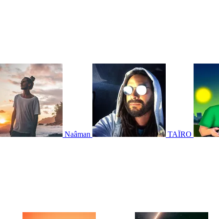
Naâman
TAÏRO