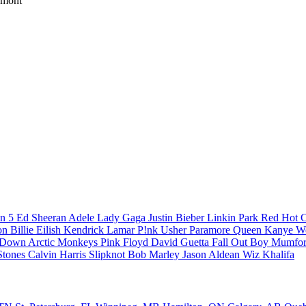
dmont
n 5
Ed Sheeran
Adele
Lady Gaga
Justin Bieber
Linkin Park
Red Hot C
son
Billie Eilish
Kendrick Lamar
P!nk
Usher
Paramore
Queen
Kanye W
a Down
Arctic Monkeys
Pink Floyd
David Guetta
Fall Out Boy
Mumfor
Stones
Calvin Harris
Slipknot
Bob Marley
Jason Aldean
Wiz Khalifa