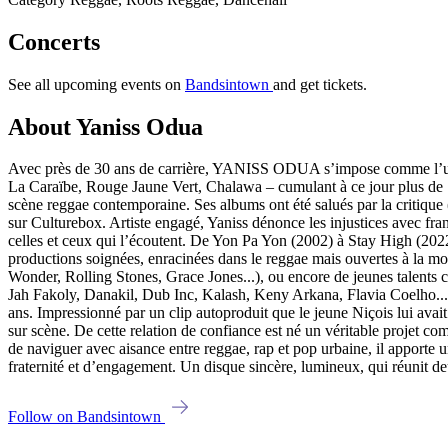
Concerts
See all upcoming events on
Bandsintown
and get tickets.
About Yaniss Odua
Avec près de 30 ans de carrière, YANISS ODUA s’impose comme l’une d
La Caraïbe, Rouge Jaune Vert, Chalawa – cumulant à ce jour plus de 12
scène reggae contemporaine. Ses albums ont été salués par la critiqu
sur Culturebox. Artiste engagé, Yaniss dénonce les injustices avec fr
celles et ceux qui l’écoutent. De Yon Pa Yon (2002) à Stay High (2022
productions soignées, enracinées dans le reggae mais ouvertes à la mo
Wonder, Rolling Stones, Grace Jones...), ou encore de jeunes talents
Jah Fakoly, Danakil, Dub Inc, Kalash, Keny Arkana, Flavia Coelho... 
ans. Impressionné par un clip autoproduit que le jeune Niçois lui avai
sur scène. De cette relation de confiance est né un véritable projet 
de naviguer avec aisance entre reggae, rap et pop urbaine, il apporte 
fraternité et d’engagement. Un disque sincère, lumineux, qui réunit d
Follow on Bandsintown