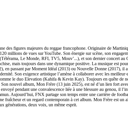
es figures majeures du reggae francophone. Originaire de Martinique, 
0 millions de vues sur YouTube. Son énergie sur scène, son engagement e
e (Télérama, Le Monde, RFI, TV5, Mouv’...), et son dernier concert au 
anchise, mais toujours dans une dynamique positive. La musique est pour 
), en passant par Moment Idéal (2013) ou Nouvelle Donne (2017), il a t
dernité. Son exigence artistique l’amène à collaborer avec les meilleur·
 comme le duo Elevation (Kahifa & Kevin Kay). Toujours en quête de nou
Son nouvel album, Mon Frère (13 juin 2025), est né d’un lien fort avec
t envoyé pendant une convalescence liée à une blessure au genou, il l’in
commun. Aujourd’hui, FNX partage son temps entre une carrière de footba
une fraîcheur et un regard contemporain à cet album. Mon Frère est un a
eux générations, deux voix, un même esprit.