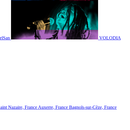
elSan
VOLODIA
aint Nazaire, France
Auxerre, France
Bagnols-sur-Cèze, France