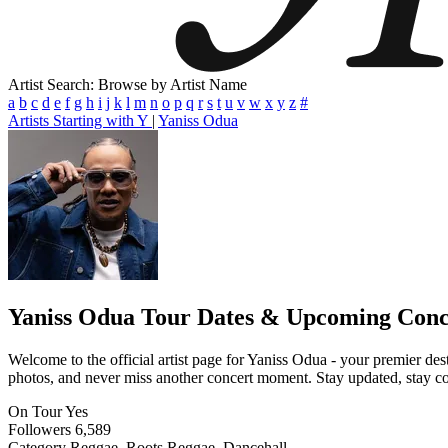
Artist Search: Browse by Artist Name
a
b
c
d
e
f
g
h
i
j
k
l
m
n
o
p
q
r
s
t
u
v
w
x
y
z
#
Artists Starting with Y
|
Yaniss Odua
Yaniss Odua
Tour Dates & Upcoming Conc
Welcome to the official artist page for Yaniss Odua - your premier dest
photos, and never miss another concert moment. Stay updated, stay conn
On Tour
Yes
Followers
6,589
Category
Reggae, Roots Reggae, Dancehall