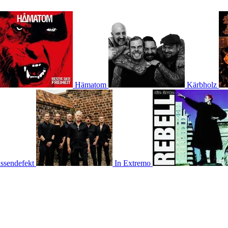
Hämatom
Kärbholz
ssendefekt
In Extremo