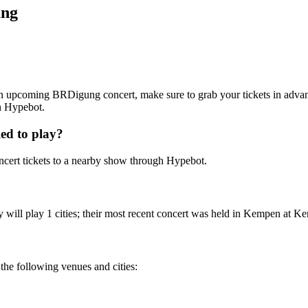
ung
g an upcoming BRDigung concert, make sure to grab your tickets in advan
th Hypebot.
ed to play?
ert tickets to a nearby show through Hypebot.
ill play 1 cities; their most recent concert was held in Kempen at Kem
he following venues and cities: