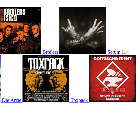
Broilers
Serum 114
Die Ärzte
Toxpack