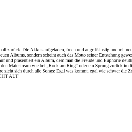
 zurück. Die Akkus aufgeladen, frech und angriffslustig und mit neu
s neuen Albums, sondern scheint auch das Motto seiner Entstehung gew
orm auf und präsentiert ein Album, dem man die Freude und Euphorie de
n den Mainstream wie bei „Rock am Ring“ oder ein Sprung zurück in d
e zieht sich durch alle Songs: Egal was kommt, egal wie schwer die Z
NICHT AUF