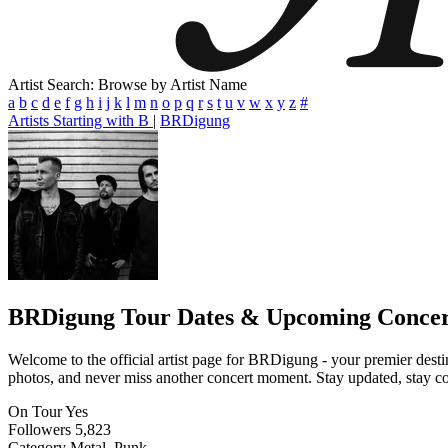
Artist Search: Browse by Artist Name
a
b
c
d
e
f
g
h
i
j
k
l
m
n
o
p
q
r
s
t
u
v
w
x
y
z
#
Artists Starting with B
|
BRDigung
BRDigung
Tour Dates & Upcoming Concer
Welcome to the official artist page for BRDigung - your premier destin
photos, and never miss another concert moment. Stay updated, stay conn
On Tour
Yes
Followers
5,823
Category
Metal, Punk