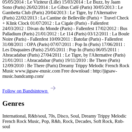
05/05/2014 : Le Viziteur (Lille) 15/03/2014 : Le Buzz, by Jaam
Sono (Paris) 26/02/2014 : Le Gibus Café (Paris) 30/05/2013 : Le
Gambetta Club (Paris) 20/04/2013 : Le Tigre, by l'Alternative
(Paris) 22/02/2013 : La Cantine de Belleville (Paris) + Travel Check
+ Klink Clock 01/07/2012 : La Cigale (Paris) - Fallenfest
24/03/2012 : Divan du Monde (Paris) - Fallenfest 17/02/2012 : Bus
Palladium (Paris) 21/01/2012 : Le 114 (Paris) 03/12/2011 : La Boule
Noire (Paris) - Fallenfest 10/09/2011 : Batofar (Paris) - Fallenfest
31/08/2011 : OPA (Paris) 07/07/2011 : Pop In (Paris) 17/06/2011 :
Les Disquaires (Paris) 25/05/2011 : Pop In (Paris) 06/05/2011 :
Abracadabar (Paris) 27/04/2011 : Le Tigre, by l'Alternative (Paris)
21/01/2011 : Abracadabar (Paris) 19/11/2010 : Be There (Paris)
12/09/2010 : Be There (Paris) Dreamy Trippy Melodic French Rock
Music www.jigsaw-music.com Free download : http://jigsaw-
music.bandcamp.com/
Follow on Bandsintown
Genres
International, R&b/soul, 70s, Disco, Soul, Dreamy Trippy Melodic
French Rock Music, Pop, R&b, Rock, Decades, Soft Rock, Rnb-
soul