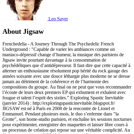
Leo Sayer
About Jigsaw
Frenchedelia - A Journey Through The Psychedelic French
Underground : "Capable de varier les ambiances comme un
maniaco-dépressif change d’humeur, la musique des parisiens de
Jigsaw invite pourtant davantage à la consommation de
psychédéliques que d’antidépresseur. Il faut dire que cette capacité à
alterner un enthousiasme résolument pop hérité du rock garage des
années soixante avec une douce léthargie plus moderne ne se dresse
jamais au détriment de la cohérence et de l’harmonie des
compositions du groupe. Au final on ne peut que vous recommander
l’écoute de leurs deux premiers EP qui exhument et exhalent avec
fougue et talent l’esprit des sixties.” Exploring Spastic Inevitable
(janvier 2014) : http://exploringspasticinevitable.blogspot.fr/
JIGSAW est né à Paris en 2008 de la rencontre de Lionel et
Emmanuel. Pendant plusieurs mois, le duo s’enferme dans "la
Grotte", son home-studio parisien, et enchaîne les sessions nocturnes
pour expérimenter, enregistrer des maquettes et laisser libre cours à
un processus de création qui repose sur une véritable complicité. Au