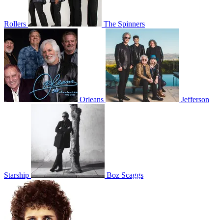
Rollers
The Spinners
Orleans
Jefferson
Starship
Boz Scaggs