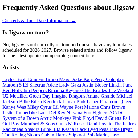
Frequently Asked Questions about Jigsaw
Concerts & Tour Date Information →
Is Jigsaw on tour?
No, Jigsaw is not currently on tour and doesn't have any tour dates
scheduled for 2026-2027. Browse related artists and follow Jigsaw
for the latest updates on upcoming concert tours.
Artists
Taylor Swift
Eminem
Bruno Mars
Drake
Katy Perry
Coldplay
Maroon 5
Ed Sheeran
Adele
Lady Gaga
Justin Bieber
Linkin Park
Red Hot Chili Peppers
Rihanna
Beyoncé
The Beatles
The Weeknd
U2
Metallica
Green Day
Imagine Dragons
Ariana Grande
Michael
Jackson
Billie Eilish
Kendrick Lamar
P!nk
Usher
Paramore
Queen
Kanye West
Miley Cyrus
Lil Wayne
Post Malone
Chris Brown
Justin Timberlake
Lana Del Rey
Nirvana
Foo Fighters
AC/DC
System of a Down
Arctic Monkeys
Pink Floyd
David Guetta
Fall
Out Boy
Mumford & Sons
Guns N' Roses
Demi Lovato
The Killers
Radiohead
Shakira
Blink-182
Kesha
Black Eyed Peas
Luke Bryan
The Rolling Stones
Calvin Harris
Slipknot
Bob Marley
Jason