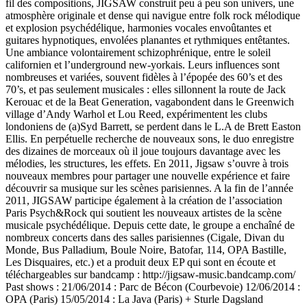
fil des compositions, JIGSAW construit peu à peu son univers, une
atmosphère originale et dense qui navigue entre folk rock mélodique
et explosion psychédélique, harmonies vocales envoûtantes et
guitares hypnotiques, envolées planantes et rythmiques entêtantes.
Une ambiance volontairement schizophrénique, entre le soleil
californien et l’underground new-yorkais. Leurs influences sont
nombreuses et variées, souvent fidèles à l’épopée des 60’s et des
70’s, et pas seulement musicales : elles sillonnent la route de Jack
Kerouac et de la Beat Generation, vagabondent dans le Greenwich
village d’Andy Warhol et Lou Reed, expérimentent les clubs
londoniens de (a)Syd Barrett, se perdent dans le L.A de Brett Easton
Ellis. En perpétuelle recherche de nouveaux sons, le duo enregistre
des dizaines de morceaux où il joue toujours davantage avec les
mélodies, les structures, les effets. En 2011, Jigsaw s’ouvre à trois
nouveaux membres pour partager une nouvelle expérience et faire
découvrir sa musique sur les scènes parisiennes. A la fin de l’année
2011, JIGSAW participe également à la création de l’association
Paris Psych&Rock qui soutient les nouveaux artistes de la scène
musicale psychédélique. Depuis cette date, le groupe a enchaîné de
nombreux concerts dans des salles parisiennes (Cigale, Divan du
Monde, Bus Palladium, Boule Noire, Batofar, 114, OPA Bastille,
Les Disquaires, etc.) et a produit deux EP qui sont en écoute et
téléchargeables sur bandcamp : http://jigsaw-music.bandcamp.com/
Past shows : 21/06/2014 : Parc de Bécon (Courbevoie) 12/06/2014 :
OPA (Paris) 15/05/2014 : La Java (Paris) + Sturle Dagsland