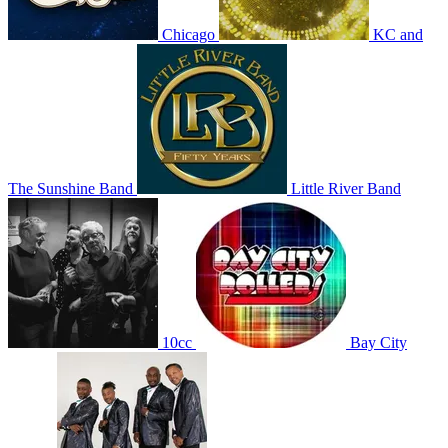
Chicago
KC and
The Sunshine Band
Little River Band
10cc
Bay City