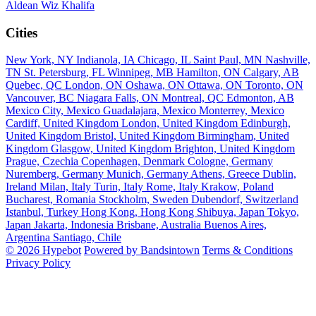
Aldean
Wiz Khalifa
Cities
New York, NY
Indianola, IA
Chicago, IL
Saint Paul, MN
Nashville,
TN
St. Petersburg, FL
Winnipeg, MB
Hamilton, ON
Calgary, AB
Quebec, QC
London, ON
Oshawa, ON
Ottawa, ON
Toronto, ON
Vancouver, BC
Niagara Falls, ON
Montreal, QC
Edmonton, AB
Mexico City, Mexico
Guadalajara, Mexico
Monterrey, Mexico
Cardiff, United Kingdom
London, United Kingdom
Edinburgh,
United Kingdom
Bristol, United Kingdom
Birmingham, United
Kingdom
Glasgow, United Kingdom
Brighton, United Kingdom
Prague, Czechia
Copenhagen, Denmark
Cologne, Germany
Nuremberg, Germany
Munich, Germany
Athens, Greece
Dublin,
Ireland
Milan, Italy
Turin, Italy
Rome, Italy
Krakow, Poland
Bucharest, Romania
Stockholm, Sweden
Dubendorf, Switzerland
Istanbul, Turkey
Hong Kong, Hong Kong
Shibuya, Japan
Tokyo,
Japan
Jakarta, Indonesia
Brisbane, Australia
Buenos Aires,
Argentina
Santiago, Chile
© 2026 Hypebot
Powered by Bandsintown
Terms & Conditions
Privacy Policy