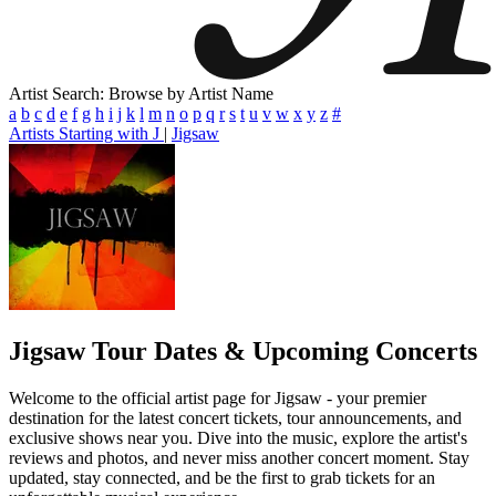
Artist Search: Browse by Artist Name
a
b
c
d
e
f
g
h
i
j
k
l
m
n
o
p
q
r
s
t
u
v
w
x
y
z
#
Artists Starting with J
|
Jigsaw
Jigsaw
Tour Dates & Upcoming Concerts
Welcome to the official artist page for Jigsaw - your premier
destination for the latest concert tickets, tour announcements, and
exclusive shows near you. Dive into the music, explore the artist's
reviews and photos, and never miss another concert moment. Stay
updated, stay connected, and be the first to grab tickets for an