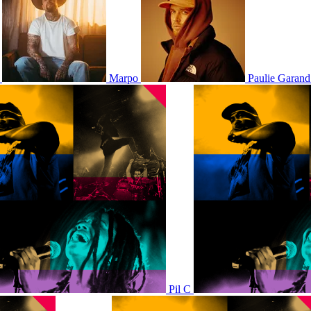
Marpo
Paulie Garand
Pil C