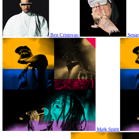
Ben Cristovao
Separ
Majk Spirit