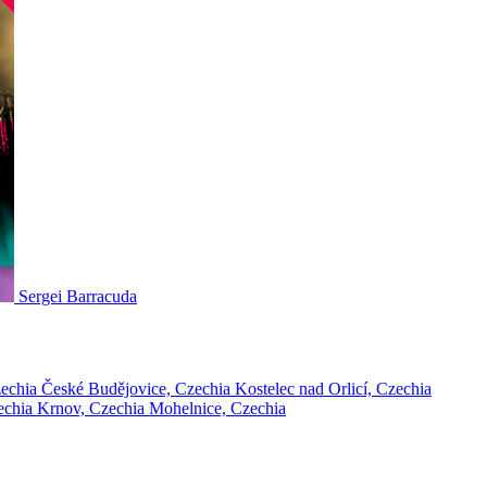
Sergei Barracuda
zechia
České Budějovice, Czechia
Kostelec nad Orlicí, Czechia
echia
Krnov, Czechia
Mohelnice, Czechia