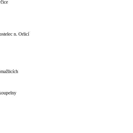
rčice
telec n. Orlicí
omažlicích
 koupelny