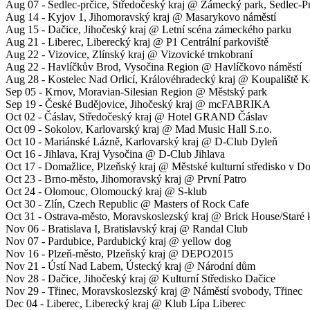
Aug 07 - Sedlec-prčice, Středočeský kraj @ Zámecký park, Sedlec-P
Aug 14 - Kyjov 1, Jihomoravský kraj @ Masarykovo náměstí
Aug 15 - Dačice, Jihočeský kraj @ Letní scéna zámeckého parku
Aug 21 - Liberec, Liberecký kraj @ P1 Centrální parkoviště
Aug 22 - Vizovice, Zlínský kraj @ Vizovické trnkobraní
Aug 22 - Havlíčkův Brod, Vysočina Region @ Havlíčkovo náměstí
Aug 28 - Kostelec Nad Orlicí, Královéhradecký kraj @ Koupaliště Kos
Sep 05 - Krnov, Moravian-Silesian Region @ Městský park
Sep 19 - České Budějovice, Jihočeský kraj @ mcFABRIKA
Oct 02 - Čáslav, Středočeský kraj @ Hotel GRAND Čáslav
Oct 09 - Sokolov, Karlovarský kraj @ Mad Music Hall S.r.o.
Oct 10 - Mariánské Lázně, Karlovarský kraj @ D-Club Dyleň
Oct 16 - Jihlava, Kraj Vysočina @ D-Club Jihlava
Oct 17 - Domažlice, Plzeňský kraj @ Městské kulturní středisko v D
Oct 23 - Brno-město, Jihomoravský kraj @ První Patro
Oct 24 - Olomouc, Olomoucký kraj @ S-klub
Oct 30 - Zlín, Czech Republic @ Masters of Rock Cafe
Oct 31 - Ostrava-město, Moravskoslezský kraj @ Brick House/Staré
Nov 06 - Bratislava I, Bratislavský kraj @ Randal Club
Nov 07 - Pardubice, Pardubický kraj @ yellow dog
Nov 16 - Plzeň-město, Plzeňský kraj @ DEPO2015
Nov 21 - Ústí Nad Labem, Ústecký kraj @ Národní dům
Nov 28 - Dačice, Jihočeský kraj @ Kulturní Středisko Dačice
Nov 29 - Třinec, Moravskoslezský kraj @ Náměstí svobody, Třinec
Dec 04 - Liberec, Liberecký kraj @ Klub Lípa Liberec