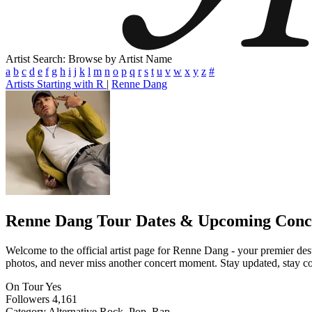
Artist Search: Browse by Artist Name
a
b
c
d
e
f
g
h
i
j
k
l
m
n
o
p
q
r
s
t
u
v
w
x
y
z
#
Artists Starting with R
|
Renne Dang
Renne Dang
Tour Dates & Upcoming Conc
Welcome to the official artist page for Renne Dang - your premier dest
photos, and never miss another concert moment. Stay updated, stay conn
On Tour
Yes
Followers
4,161
Category
Alternative Rock, Pop, Rap