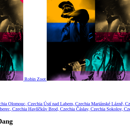
Robin Zoot
echia
Olomouc, Czechia
Ústí nad Labem, Czechia
Mariánské Lázně, C
berec, Czechia
Havlíčkův Brod, Czechia
Čáslav, Czechia
Sokolov, Cz
Dang