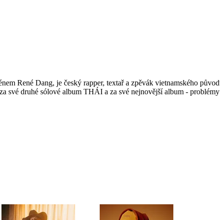
em René Dang, je český rapper, textař a zpěvák vietnamského původu
za své druhé sólové album THÁI a za své nejnovější album - problémy v